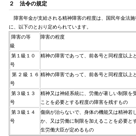
２ 法令の規定
障害年金が支給される精神障害の程度は、国民年金法施
に、以下のとおり定められています。
障害の等
障害の程度
級
第１級１０
精神の障害であって、前各号と同程度以上
号
第２級１６
精神の障害であって、前各号と同程度以上
号
第３級１３
精神又は神経系統に、労働が著しい制限を
号
ことを必要とする程度の障害を残すもの
第３級１４
傷病が治らないで、身体の機能又は精神若
号
か、又は労働に制限を加えることを必要と
生労働大臣が定めるもの